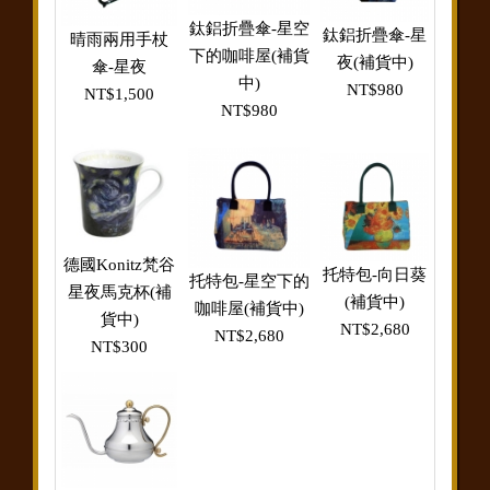
鈦鋁折疊傘-星空
鈦鋁折疊傘-星
晴雨兩用手杖
下的咖啡屋(補貨
夜(補貨中)
傘-星夜
中)
NT$980
NT$1,500
NT$980
德國Konitz梵谷
托特包-向日葵
托特包-星空下的
星夜馬克杯(補
(補貨中)
咖啡屋(補貨中)
貨中)
NT$2,680
NT$2,680
NT$300