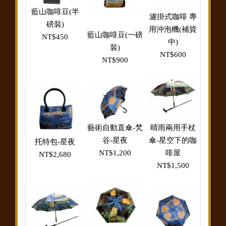
藍山咖啡豆(半
濾掛式咖啡 專
磅裝)
用沖泡機(補貨
藍山咖啡豆(一磅
NT$450
中)
裝)
NT$600
NT$900
藝術自動直傘-梵
晴雨兩用手杖
谷-星夜
傘-星空下的咖
托特包-星夜
NT$1,200
啡屋
NT$2,680
NT$1,500