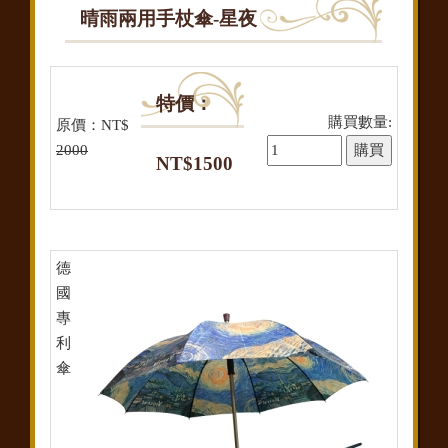
晴雨兩用手杖傘-星夜
特價：
購買數量:
原價：NT$
2000
NT$1500
德
國
專
利
傘