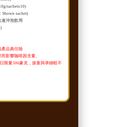
/sachetx10)
own sachet)
進速沖泡飲用
)
萬產品責任險
節而影響咖啡因含量。
日限量300豪克，孩童與孕婦較不