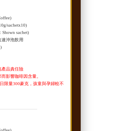
ffee)
/sachetx10)
own sachet)
進速沖泡飲用
)
萬產品責任險
節而影響咖啡因含量。
日限量300豪克，孩童與孕婦較不
ffee)