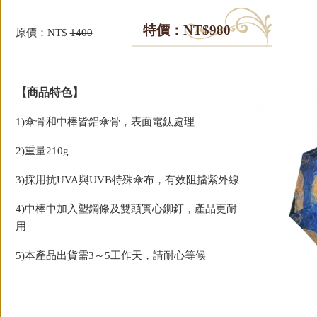
特價：NT$980
原價：NT$
1400
【商品特色】
1)傘骨和中棒皆鋁傘骨，表面電鈦處理
2)重量210g
3)採用抗UVA與UVB特殊傘布，有效阻擋紫外線
4)中棒中加入塑鋼條及雙頭實心鉚釘，產品更耐
用
5)本產品出貨需3～5工作天，請耐心等候