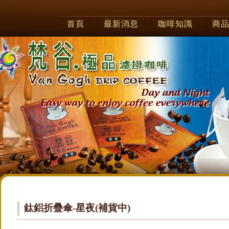
首頁
最新消息
咖啡知識
商
鈦鋁折疊傘-星夜(補貨中)